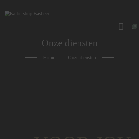
HOME
WAT DOEN WIJ?
0
WIE ZIJN WIJ?
Onze diensten
AFSPRAAK MAKEN
Home
Onze diensten