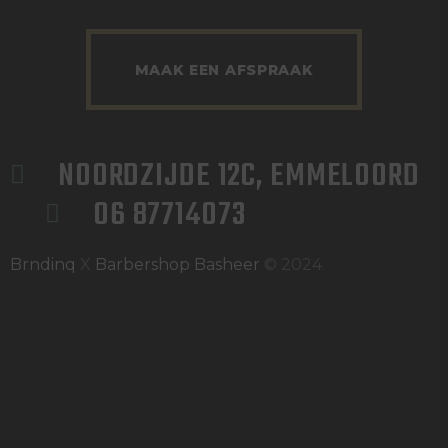
MAAK EEN AFSPRAAK
NOORDZIJDE 12C, EMMELOORD
06 87714073
Brndinq
X
Barbershop Basheer
© 2024