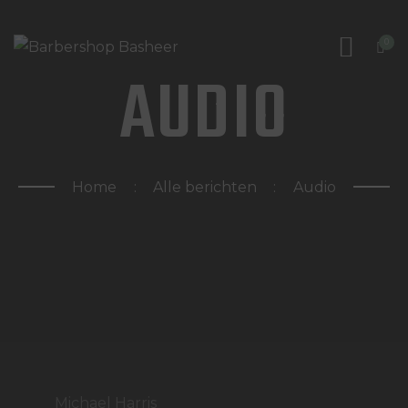
HOME
0
WAT DOEN WIJ?
AUDIO
WIE ZIJN WIJ?
AFSPRAAK MAKEN
Home
Alle berichten
Audio
Michael Harris