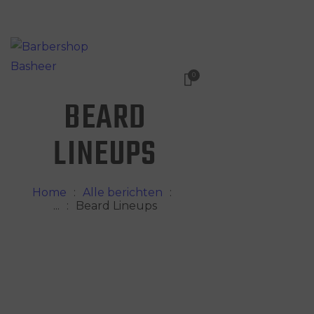
0
BEARD
HOME
WAT DOEN WIJ?
LINEUPS
WIE ZIJN WIJ?
AFSPRAAK MAKEN
Home
Alle berichten
...
Beard Lineups