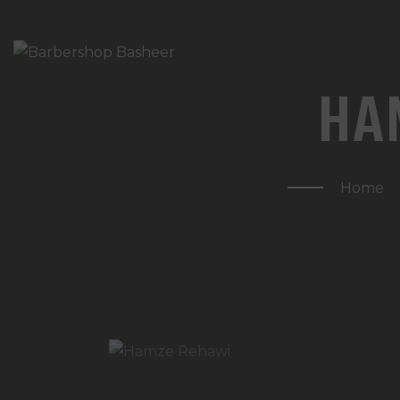
HA
Home