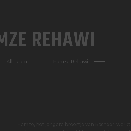
HOME
WAT DOEN WIJ?
MZE REHAWI
WIE ZIJN WIJ?
AFSPRAAK MAKEN
All Team
...
Hamze Rehawi
Hamze, het jongere broertje van Basheer, werkt 