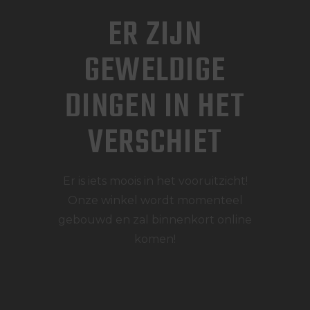
ER ZIJN
GEWELDIGE
DINGEN IN HET
VERSCHIET
Er is iets moois in het vooruitzicht!
Onze winkel wordt momenteel
gebouwd en zal binnenkort online
komen!